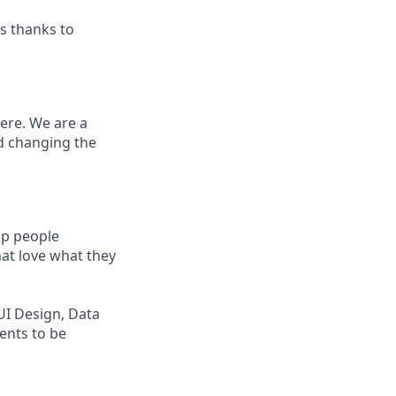
s thanks to
here. We are a
d changing the
lp people
hat love what they
I Design, Data
dents to be