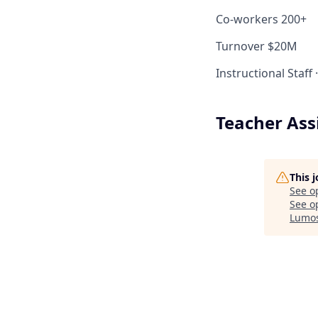
Co-workers
200+
Turnover
$20M
Instructional Staff
·
Teacher Assi
This 
See o
See op
Lumos