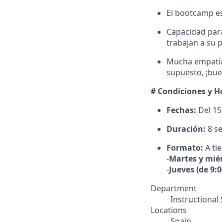
El bootcamp e
Capacidad para
trabajan a su 
Mucha empatía,
supuesto, ¡bu
# Condiciones y H
Fechas:
Del 15
Duración:
8 s
Formato:
A tie
-
Martes y miér
-
Jueves (de 9:0
Department
Instructional 
Locations
Spain