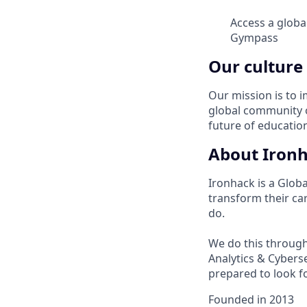
Access a globa
Gympass
Our culture
Our mission is to 
global community 
future of educatio
About Iron
Ironhack is a Glob
transform their ca
do.
We do this throug
Analytics & Cyberse
prepared to look fo
Founded in
2013