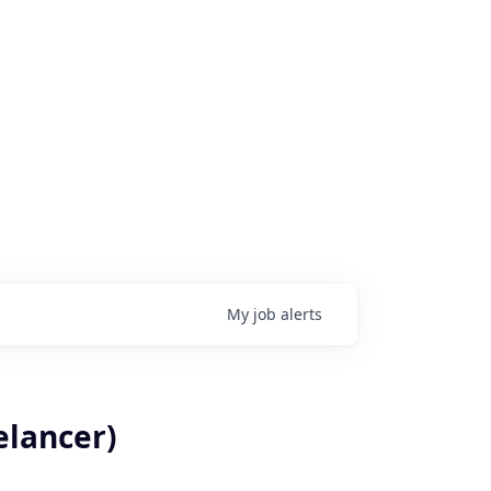
My
job
alerts
elancer)