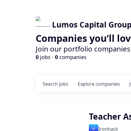
Lumos Capital Group
Companies you’ll lo
Join our portfolio companies
0
jobs ·
0
companies
Search
jobs
Explore
companies
Teacher As
Ironhack