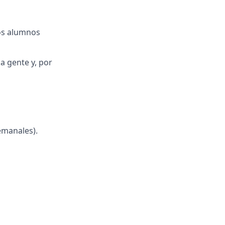
los alumnos
a gente y, por
emanales).